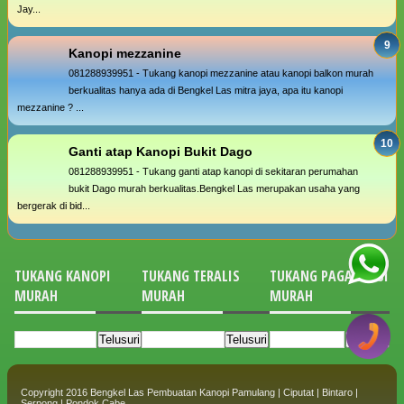
Jay...
Kanopi mezzanine
081288939951 - Tukang kanopi mezzanine atau kanopi balkon murah
berkualitas hanya ada di Bengkel Las mitra jaya, apa itu kanopi
mezzanine ? ...
Ganti atap Kanopi Bukit Dago
081288939951 - Tukang ganti atap kanopi di sekitaran perumahan
bukit Dago murah berkualitas.Bengkel Las merupakan usaha yang
bergerak di bid...
TUKANG KANOPI
TUKANG TERALIS
TUKANG PAGAR BESI
MURAH
MURAH
MURAH
Copyright 2016
Bengkel Las Pembuatan Kanopi Pamulang | Ciputat | Bintaro |
Serpong | Pondok Cabe