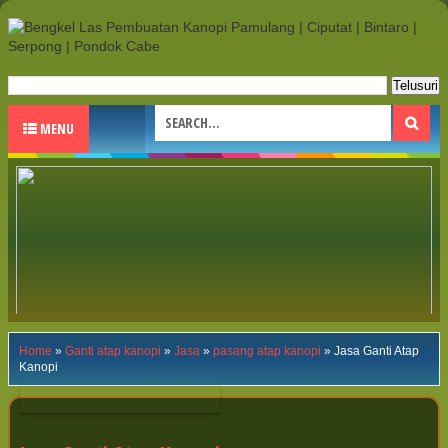
MENU
Home
»
Ganti atap kanopi
»
Jasa
»
pasang atap kanopi
»
Jasa Ganti Atap
Kanopi