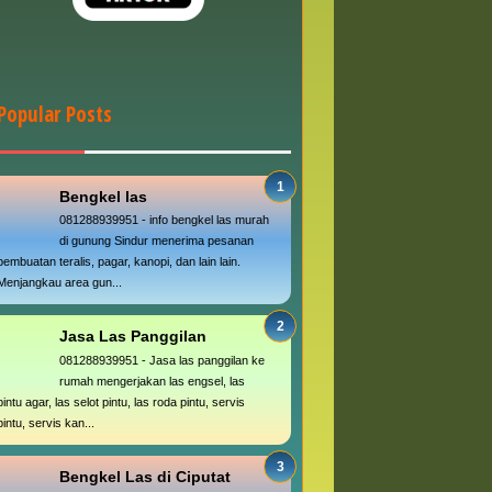
Popular Posts
Bengkel las
081288939951 - info bengkel las murah
di gunung Sindur menerima pesanan
pembuatan teralis, pagar, kanopi, dan lain lain.
Menjangkau area gun...
Jasa Las Panggilan
081288939951 - Jasa las panggilan ke
rumah mengerjakan las engsel, las
pintu agar, las selot pintu, las roda pintu, servis
pintu, servis kan...
Bengkel Las di Ciputat