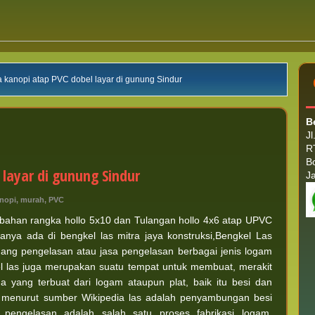
 kanopi atap PVC dobel layar di gunung Sindur
B
J
R
B
layar di gunung Sindur
J
nopi
,
murah
,
PVC
ahan rangka hollo 5x10 dan Tulangan hollo 4x6 atap UPVC
anya ada di bengkel las mitra jaya konstruksi,Bengkel Las
ang pengelasan atau jasa pengelasan berbagai jenis logam
kel las juga merupakan suatu tempat untuk membuat, merakit
yang terbuat dari logam ataupun plat, baik itu besi dan
las menurut sumber Wikipedia las adalah penyambungan besi
pengelasan adalah salah satu proses fabrikasi logam,