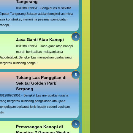
Tangerang
081288939951 - Bengkel las di sekitar
Ciputat Tangerang Selatan adalah bengkel las mitra
jaya konstruksi, menerima pesanan pembuatan
kanopi,...
Jasa Ganti Atap Kanopi
081288939951 - Jasa ganti atap kanopi
murah berkualitas melayani area
Jabodetabek.Bengkel Las merupakan usaha yang
bergerak di bidang pengel...
Tukang Las Panggilan di
Sekitar Golden Park
Serpong
081288939951 - Bengkel Las merupakan usaha
yang bergerak di bidang pengelasan atau jasa
pengelasan berbagai jenis logam seperti besi dan
sta...
Pemasangan Kanopi di
Paradise 2 Gunung Sindur