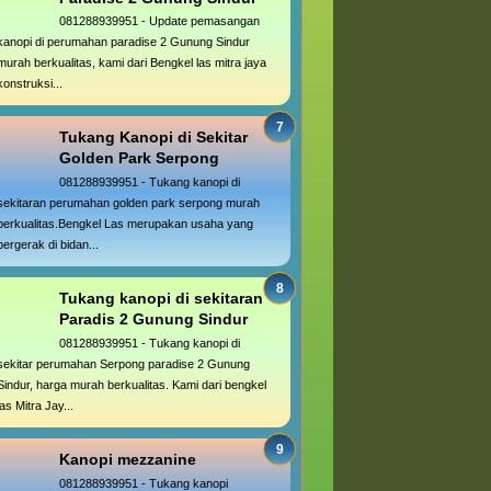
081288939951 - Update pemasangan
kanopi di perumahan paradise 2 Gunung Sindur
murah berkualitas, kami dari Bengkel las mitra jaya
konstruksi...
Tukang Kanopi di Sekitar
Golden Park Serpong
081288939951 - Tukang kanopi di
sekitaran perumahan golden park serpong murah
berkualitas.Bengkel Las merupakan usaha yang
bergerak di bidan...
Tukang kanopi di sekitaran
Paradis 2 Gunung Sindur
081288939951 - Tukang kanopi di
sekitar perumahan Serpong paradise 2 Gunung
Sindur, harga murah berkualitas. Kami dari bengkel
las Mitra Jay...
Kanopi mezzanine
081288939951 - Tukang kanopi