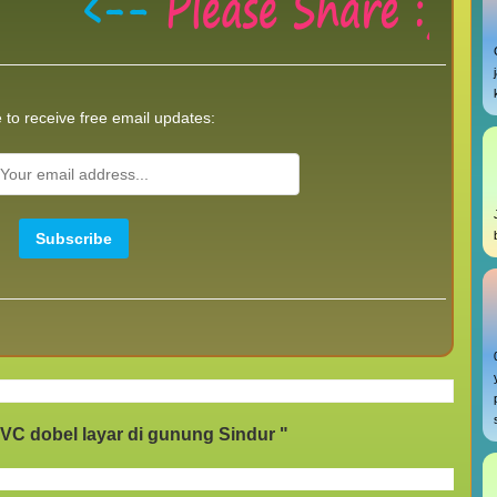
 to receive free email updates:
VC dobel layar di gunung Sindur "