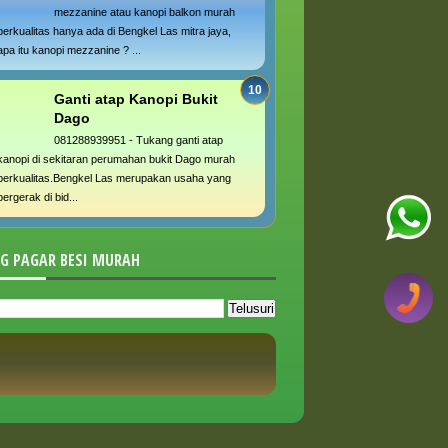
mezzanine atau kanopi balkon murah
berkualitas hanya ada di Bengkel Las mitra jaya,
apa itu kanopi mezzanine ? ...
Ganti atap Kanopi Bukit
Dago
081288939951 - Tukang ganti atap
kanopi di sekitaran perumahan bukit Dago murah
berkualitas.Bengkel Las merupakan usaha yang
bergerak di bid...
G PAGAR BESI MURAH