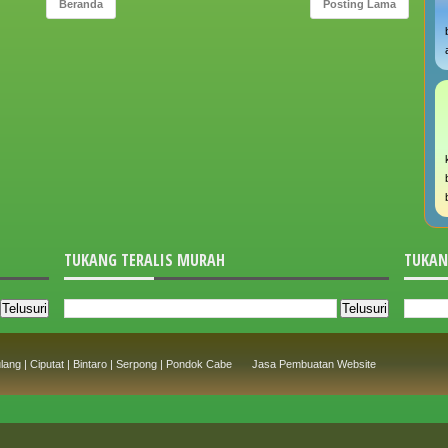
Beranda
Posting Lama
TUKANG TERALIS MURAH
TUKAN
ng | Ciputat | Bintaro | Serpong | Pondok Cabe
Jasa Pembuatan Website