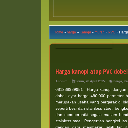
Home
»
harga
»
Kanopi
»
murah
»
PVC
»
Harga
Harga kanopi atap PVC dobel 
Anonim
Senin, 28 April 2025
harga
,
Ka
081288939951 - Harga kanopi dengan b
dobel layar harga 490.000 permeter h
merupakan usaha yang bergerak di bid
seperti besi dan stainless steel, beng
dan memperbaiki segala macam benda 
stainless steel. Pengertian bengkel 
dengan cara membakar lebih lanjut 